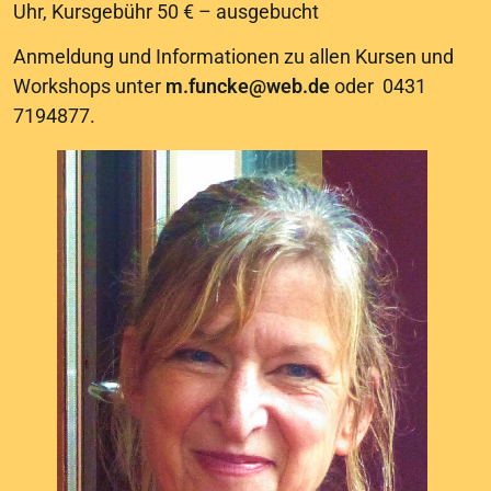
Uhr, Kursgebühr 50 € – ausgebucht
Anmeldung und Informationen zu allen Kursen und
Workshops unter
m.funcke@web.de
oder 0431
7194877.